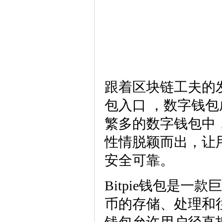
跟着区块链工夫的
包入口 ，数字钱
繁多的数字钱包中，
性情脱颖而出，让
安全可靠。
Bitpie钱包是
币的存储、处理和往