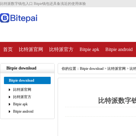
比特派数字钱包入口 Bitpie钱包还具备浅近的使用体验
首页
比特派官网
比特派官方
Bitpie apk
Bitpie android
Bitpie download
你的位置：
Bitpie download
>
比特派官网
> 比
Bitpie download
比特派官网
比特派官方
比特派数字钱
Bitpie apk
Bitpie android